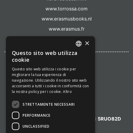
www.torrossa.com
www.erasmusbooks.nl
www.erasmus.fr
www.cadmo.com
×
Questo sito web utilizza
ITALIAN
cookie
@CULT SRL 2001-
2026
ENGLISH
Questo sito web utilizza i cookie per
migliorare la tua esperienza di
P.IVA:
navigazione. Utilizzando il nostro sito web
06851241007
acconsenti a tutti i cookie in conformità con
la nostra policy per i cookie.
Altro
N.REA:
RM-1001766
STRETTAMENTE NECESSARI
PERFORMANCE
Codice fatturazione elettronica (SDI):
5RUO82D
UNCLASSIFIED