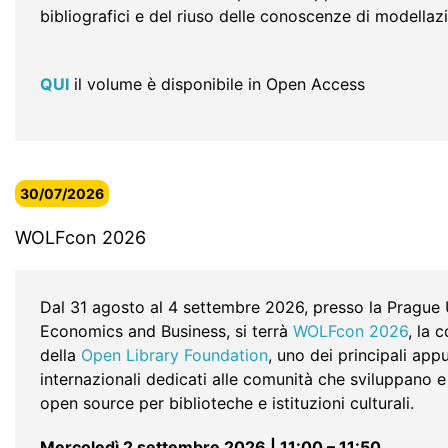
bibliografici e del riuso delle conoscenze di modellaz
QUI
il volume è disponibile in Open Access
30/07/2026
WOLFcon 2026
Dal 31 agosto al 4 settembre 2026, presso la Prague 
Economics and Business, si terrà
WOLFcon 2026
, la 
della
Open Library Foundation
, uno dei principali ap
internazionali dedicati alle comunità che sviluppano 
open source per biblioteche e istituzioni culturali.
Mercoledì 2 settembre 2026 | 11:00 – 11:50