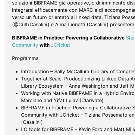
soluzioni BIBFRAME già operative, o di imminente dispo
integrarsi efficacemente con MARC e di accompagnare
verso un futuro orientato ai linked data, Tiziana Pos
(@Cult/Casalini) e Anna Lionetti (Casalini) presentera
BIBFRAME in Practice: Powering a Collaborative
Sha
Community
with
JCricket
Programma
Introduction – Sally McCallum (Library of Congre
Together at Scale: Productionizing Linked Data A
Library Ecosystem - Anne Washington and Jeff M
Working with Native BIBFRAME in a Hybrid Envir
Marciano and Yifat Lulav (Clarivate)
BIBFRAME in Practice: Powering a Collaborative 
Community with JCricket - Tiziana Possemato an
(Casalini)
LC tools for BIBFRAME - Kevin Ford and Matt Mille