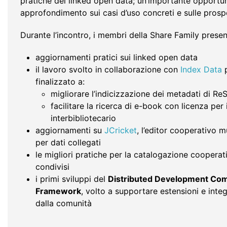
pratiche dei linked open data; un’importante opportun
approfondimento sui casi d’uso concreti e sulle prospe
Durante l’incontro, i membri della Share Family prese
aggiornamenti pratici sui linked open data
il lavoro svolto in collaborazione con
Index Data
p
finalizzato a:
migliorare l’indicizzazione dei metadati di Re
facilitare la ricerca di e-book con licenza per i
interbibliotecario
aggiornamenti su
JCricket
, l’editor cooperativo mu
per dati collegati
le migliori pratiche per la catalogazione cooperat
condivisi
i primi sviluppi del
Distributed Development Co
Framework
, volto a supportare estensioni e inte
dalla comunità