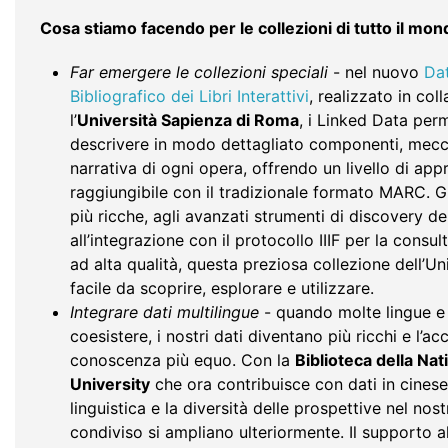
Cosa stiamo facendo per le collezioni di tutto il mon
Far emergere le collezioni speciali
- nel nuovo
Da
Bibliografico dei Libri Interattivi
, realizzato in co
l’
Università Sapienza di Roma
, i Linked Data per
descrivere in modo dettagliato componenti, mecca
narrativa di ogni opera, offrendo un livello di a
raggiungibile con il tradizionale formato MARC. G
più ricche, agli avanzati strumenti di discovery de
all’integrazione con il protocollo IIIF per la consu
ad alta qualità, questa preziosa collezione dell’Un
facile da scoprire, esplorare e utilizzare.
Integrare dati multilingue
- quando molte lingue e
coesistere, i nostri dati diventano più ricchi e l’ac
conoscenza più equo. Con la
Biblioteca della Na
University
che ora contribuisce con dati in cinese
linguistica e la diversità delle prospettive nel nos
condiviso si ampliano ulteriormente. Il supporto al