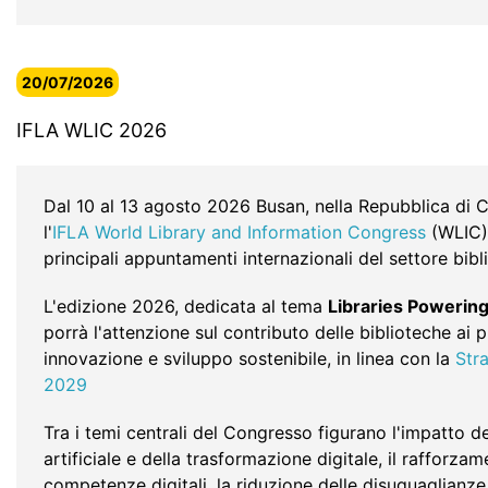
20/07/2026
IFLA WLIC 2026
Dal 10 al 13 agosto 2026 Busan, nella Repubblica di C
l'
IFLA World Library and Information Congress
(WLIC)
principali appuntamenti internazionali del settore bibl
L'edizione 2026, dedicata al tema
Libraries Powerin
porrà l'attenzione sul contributo delle biblioteche ai p
innovazione e sviluppo sostenibile, in linea con la
Str
2029
Tra i temi centrali del Congresso figurano l'impatto del
artificiale e della trasformazione digitale, il rafforzam
competenze digitali, la riduzione delle disuguaglianze