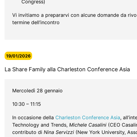
Congress)
Vi invitiamo a prepararvi con alcune domande da rivolg
termine dell’incontro
19/01/2026
La Share Family alla Charleston Conference Asia
Mercoledì 28 gennaio
10:30 – 11:15
In occasione della
Charleston Conference Asia
, all’i
Technology and Trends,
Michele Casalini
(CEO Casalini
contributo di
Nina Servizzi
(New York University, Ass