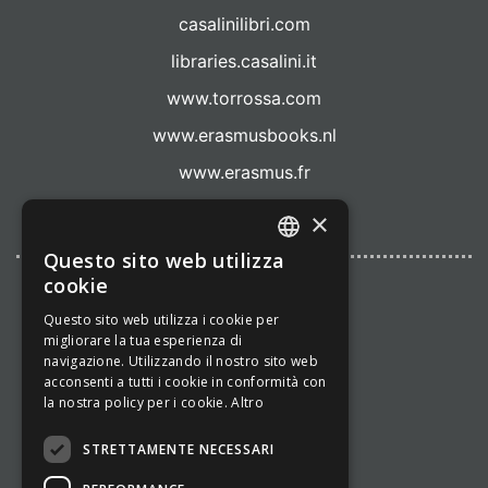
casalinilibri.com
libraries.casalini.it
www.torrossa.com
www.erasmusbooks.nl
www.erasmus.fr
www.cadmo.com
×
Questo sito web utilizza
ITALIAN
cookie
@CULT SRL 2001-
2026
ENGLISH
Questo sito web utilizza i cookie per
migliorare la tua esperienza di
P.IVA:
navigazione. Utilizzando il nostro sito web
06851241007
acconsenti a tutti i cookie in conformità con
la nostra policy per i cookie.
Altro
N.REA:
RM-1001766
STRETTAMENTE NECESSARI